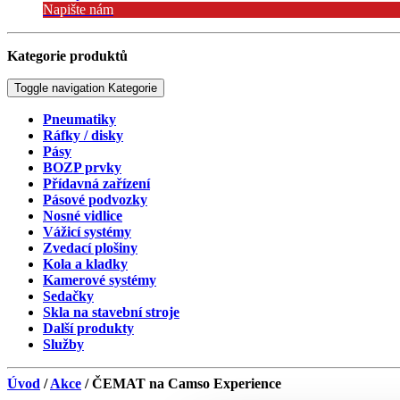
Napište nám
Kategorie produktů
Toggle navigation
Kategorie
Pneumatiky
Ráfky / disky
Pásy
BOZP prvky
Přídavná zařízení
Pásové podvozky
Nosné vidlice
Vážicí systémy
Zvedací plošiny
Kola a kladky
Kamerové systémy
Sedačky
Skla na stavební stroje
Další produkty
Služby
Úvod
/
Akce
/ ČEMAT na Camso Experience