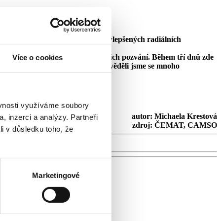
pneumatik a z toho například 5 vylepšených radiálních
nce. S nadšením jsme využili jejich pozvání. Během tří dnů zde
Více o cookies
interaktivní výukové aktivity. Dozvěděli jsme se mnoho
ěvnosti využíváme soubory
autor:
Michaela Krestová
, inzerci a analýzy. Partneři
zdroj:
ČEMAT, CAMSO
li v důsledku toho, že
Marketingové