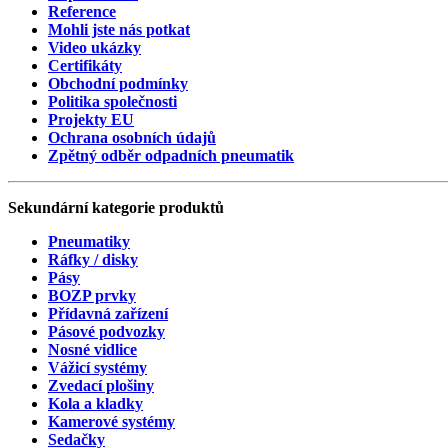
Reference
Mohli jste nás potkat
Video ukázky
Certifikáty
Obchodní podmínky
Politika společnosti
Projekty EU
Ochrana osobních údajů
Zpětný odběr odpadních pneumatik
Sekundární
kategorie
produktů
Pneumatiky
Ráfky / disky
Pásy
BOZP prvky
Přídavná zařízení
Pásové podvozky
Nosné vidlice
Vážicí systémy
Zvedací plošiny
Kola a kladky
Kamerové systémy
Sedačky