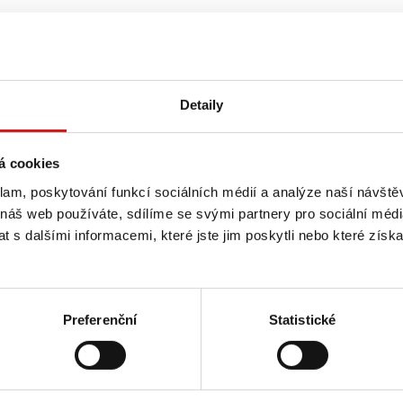
ě. Čekaly nás 3 dny plné intenzivních zážitků, 13 zbrusu nových 
manipulátory.
ské Barceloně první akci Road Free European z edice Camso Experie
Detaily
yzkoušeli jsme si možnost zkušební jízdy, týmové aktivity a další 
á cookies
klam, poskytování funkcí sociálních médií a analýze naší návšt
 náš web používáte, sdílíme se svými partnery pro sociální média
 s dalšími informacemi, které jste jim poskytli nebo které získa
Preferenční
Statistické