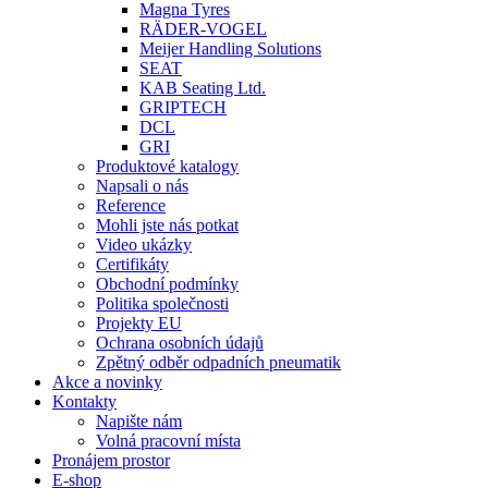
Magna Tyres
RÄDER-VOGEL
Meijer Handling Solutions
SEAT
KAB Seating Ltd.
GRIPTECH
DCL
GRI
Produktové katalogy
Napsali o nás
Reference
Mohli jste nás potkat
Video ukázky
Certifikáty
Obchodní podmínky
Politika společnosti
Projekty EU
Ochrana osobních údajů
Zpětný odběr odpadních pneumatik
Akce a novinky
Kontakty
Napište nám
Volná pracovní místa
Pronájem prostor
E-shop