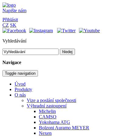
Napište nám
Přihlásit
CZ
SK
Vyhledávání
hledej
Navigace
Toggle navigation
Úvod
Produkty
O nás
Vize a poslání společnosti
Výhradní zastoupení
Michelin
CAMSO
Yokohama ATG
Bolzoni Auramo MEYER
Nexen