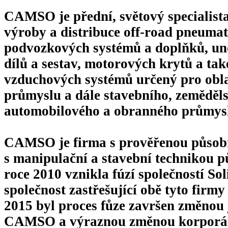
CAMSO
je přední, světový specialist
výroby a distribuce
off-road pneumat
podvozkových systémů a doplňků, un
dílů a sestav, motorových krytů a tak
vzduchových systémů určený pro obl
průmyslu a dále stavebního, zeměděl
automobilového a obranného průmys
CAMSO
je firma s prověřenou působ
s
manipulační a stavební technikou
pů
roce 2010 vznikla fúzí společností So
společnost zastřešující obě tyto firmy
2015 byl proces fůze završen změnou 
CAMSO a výraznou změnou korporátn