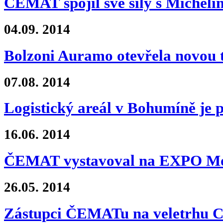
ČEMAT spojil své síly s Micheli
04.09.
2014
Bolzoni Auramo otevřela novou 
07.08.
2014
Logistický areál v Bohumíně je
16.06.
2014
ČEMAT vystavoval na EXPO Mo
26.05.
2014
Zástupci ČEMATu na veletrhu 