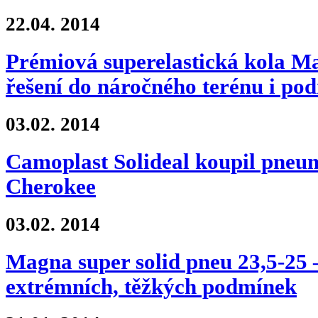
22.04.
2014
Prémiová superelastická kola M
řešení do náročného terénu i po
03.02.
2014
Camoplast Solideal koupil pneu
Cherokee
03.02.
2014
Magna super solid pneu 23,5-25 –
extrémních, těžkých podmínek