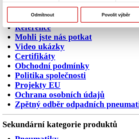
Produktové katalogy
Odmítnout
Povolit výběr
Napsali o nás
Reference
Mohli jste nás potkat
Video ukázky
Certifikáty
Obchodní podmínky
Politika společnosti
Projekty EU
Ochrana osobních údajů
Zpětný odběr odpadních pneumat
Sekundární
kategorie
produktů