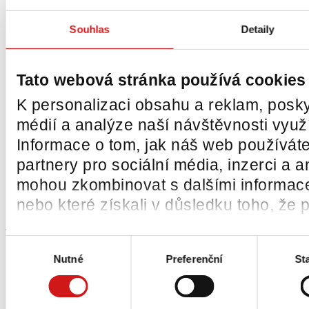
Souhlas
Detaily
Tato webová stránka používá cookies
Sekundární
navigace
K personalizaci obsahu a reklam, posky
Úvod
médií a analýze naší návštěvnosti vyu
Produkty
Informace o tom, jak náš web používáte
O nás
partnery pro sociální média, inzerci a a
Akce a novinky
mohou zkombinovat s dalšími informacemi
nebo které získali v důsledku toho, že p
Kontakty
Výběr
O společnosti
ČEMAT
Nutné
Preferenční
Sta
souhlasu
Vize a poslání společnosti
Výhradní zastoupení