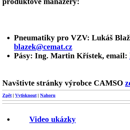
produktové manažery:
Pneumatiky pro VZV:
Lukáš Bla
blazek@cemat.cz
Pásy:
Ing. Martin Křístek
, email:
Navštivte stránky výrobce CAMSO
z
Zpět
|
Vytisknout
|
Nahoru
Video ukázky