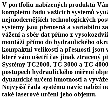
V portfoliu nabízených produktů Vá
kompletní řadu vážících systémů
využ
nejmodernějších technologických post
systémy jsou přenosná a variabilní za
vážení a sběr dat přímo z vysokozdvi
montáži přímo do hydraulického okru
kompaktní velikosti a přesnosti jsou v
které vám ušetří čas jinak ztracený p
Systémy TC2000, TC 3000 a TC 4000 
postupech hydraulického měření obj
dynamické určení hmotnosti a vyváže
Nejvyšší řada systému navíc nabízí n
také laserové určení jeho objemu.