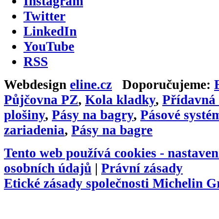
Instagram
Twitter
LinkedIn
YouTube
RSS
Webdesign
eline.cz
Doporučujeme:
Půjčovna PZ
,
Kola kladky
,
Přídavná 
plošiny
,
Pásy na bagry
,
Pásové systé
zariadenia
,
Pásy na bagre
Tento web používá cookies -
nastaven
osobních údajů
|
Právní zásady
Etické zásady společnosti Michelin 