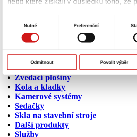
Pneumatiky
nebo které získali v důsledku toho, že p
Ráfky / disky
Výběr
Pásy
Nutné
Preferenční
Sta
souhlasu
BOZP prvky
Přídavná zařízení
Pásové podvozky
Nosné vidlice
Odmítnout
Povolit výběr
Vážicí systémy
Zvedací plošiny
Kola a kladky
Kamerové systémy
Sedačky
Skla na stavební stroje
Další produkty
Služby