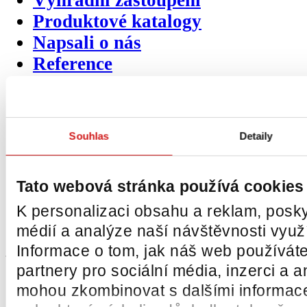
Výhradní zastoupení
Produktové katalogy
Napsali o nás
Reference
Mohli jste nás potkat
Video ukázky
Certifikáty
Souhlas
Detaily
Obchodní podmínky
Politika společnosti
Tato webová stránka používá cookies
Projekty EU
K personalizaci obsahu a reklam, posky
Ochrana osobních údajů
médií a analýze naší návštěvnosti vyu
Zpětný odběr odpadních pneumat
Informace o tom, jak náš web používáte
partnery pro sociální média, inzerci a a
Sekundární
kategorie
produktů
mohou zkombinovat s dalšími informacemi