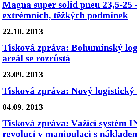
Magna super solid pneu 23,5-25 –
extrémních, těžkých podmínek
22.10.
2013
Tisková zpráva: Bohumínský logi
areál se rozrůstá
23.09.
2013
Tisková zpráva: Nový logistický
04.09.
2013
Tisková zpráva: Vážící systém
revoluci v manipulaci s náklade