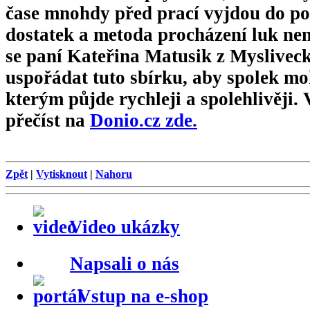
čase mnohdy před prací vyjdou do pol
dostatek a metoda procházení luk není
se paní Kateřina Matusik z Myslivec
uspořádat tuto sbírku, aby spolek moh
kterým půjde rychleji a spolehlivěji. 
přečíst na
Donio.cz zde.
Zpět
|
Vytisknout
|
Nahoru
Video ukázky
Napsali o nás
Vstup na e-shop