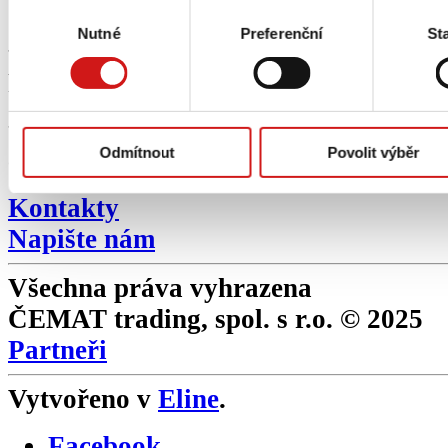
Výběr
Služby
Nutné
Preferenční
Sta
souhlasu
Rychlý kontakt
tel.: +420 596 013 541
Odmítnout
Povolit výběr
e-mail:
cemat@cemat.cz
Kontakty
Napište nám
Všechna práva vyhrazena
ČEMAT trading, spol. s r.o. © 2025
Partneři
Vytvořeno v
Eline
.
Facebook