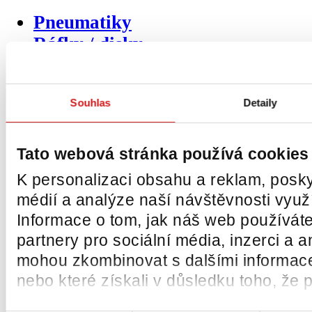
Pneumatiky
Ráfky / disky
Pásy
BOZP prvky
Souhlas
Detaily
Přídavná zařízení
Pásové podvozky
Nosné vidlice
Tato webová stránka používá cookies
Vážicí systémy
K personalizaci obsahu a reklam, posky
Zvedací plošiny
médií a analýze naší návštěvnosti vyu
Kola a kladky
Informace o tom, jak náš web používáte
Kamerové systémy
partnery pro sociální média, inzerci a a
Sedačky
mohou zkombinovat s dalšími informacemi
Skla na stavební stroje
nebo které získali v důsledku toho, že p
Další produkty