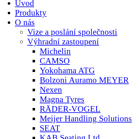
Úvod
Produkty
O nás
Vize a poslání společnosti
Výhradní zastoupení
Michelin
CAMSO
Yokohama ATG
Bolzoni Auramo MEYER
Nexen
Magna Tyres
RÄDER-VOGEL
Meijer Handling Solutions
SEAT
KAB Seating Ltd.