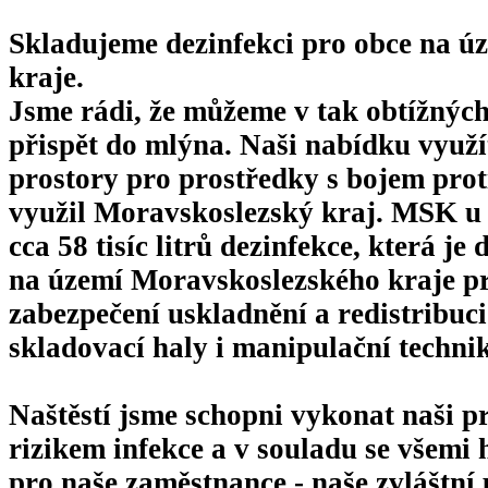
Skladujeme dezinfekci pro obce na 
kraje.
Jsme rádi, že můžeme v tak obtížnýc
přispět do mlýna. Naši nabídku využ
prostory pro prostředky s bojem pr
využil Moravskoslezský kraj. MSK u
cca 58 tisíc litrů dezinfekce
, která je
na území Moravskoslezského kraje pr
zabezpečení uskladnění a redistribu
skladovací haly i manipulační techni
Naštěstí jsme schopni vykonat naši pr
rizikem infekce a v souladu se všemi
pro naše zaměstnance - naše zvláštní