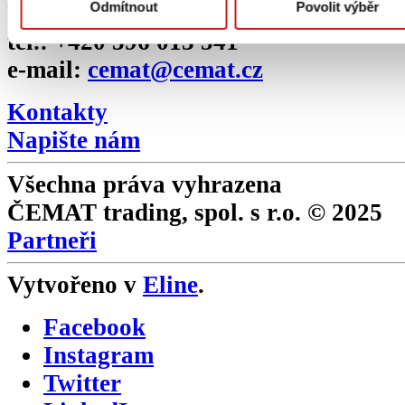
Odmítnout
Povolit výběr
tel.: +420 596 013 541
e-mail:
cemat@cemat.cz
Kontakty
Napište nám
Všechna práva vyhrazena
ČEMAT trading, spol. s r.o. © 2025
Partneři
Vytvořeno v
Eline
.
Facebook
Instagram
Twitter