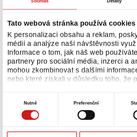
Souhlas
Detaily
Pásy
BOZP prvky
Přídavná zařízení
Tato webová stránka používá cookies
Pásové podvozky
K personalizaci obsahu a reklam, posky
Nosné vidlice
médií a analýze naší návštěvnosti vyu
Vážicí systémy
Informace o tom, jak náš web používáte
Zvedací plošiny
partnery pro sociální média, inzerci a a
Kola a kladky
mohou zkombinovat s dalšími informacemi
Kamerové systémy
nebo které získali v důsledku toho, že p
Sedačky
Výběr
Skla na stavební stroje
Nutné
Preferenční
Sta
souhlasu
Další produkty
Služby
Rychlý kontakt