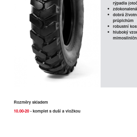
rýpadla (oto
zdokonalená 
dobrá životn
průpichům
robustní kos
hluboký vzo
mimosilniční
Rozměry skladem
10.00-20
- komplet s duší a vložkou