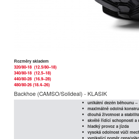
Rozměry skladem
320/80-18 (12.5/80–18)
340/80-18 (12.5–18)
440/80-28 (16.9–28)
480/80-26 (18.4–26)
Backhoe (CAMSO/Solideal) - KLASIK
unikátní dezén běhounu –
maximálně odolná konstr
dlouhá životnost a stabilit
skvělé řídící schopnosti a
hladký provoz a jízda
vysoká odolnost vůči me
vynikající poměr cena/výk