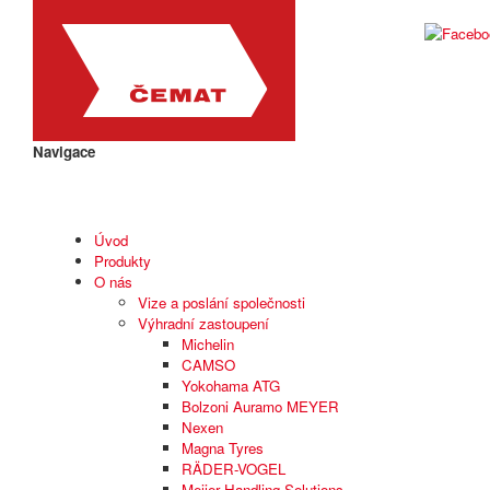
Navigace
Úvod
Produkty
O nás
Vize a poslání společnosti
Výhradní zastoupení
Michelin
CAMSO
Yokohama ATG
Bolzoni Auramo MEYER
Nexen
Magna Tyres
RÄDER-VOGEL
Meijer Handling Solutions