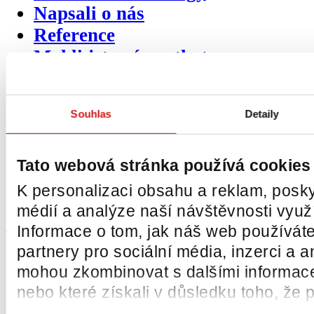
Napsali o nás
Reference
Mohli jste nás potkat
Video ukázky
Certifikáty
Souhlas
Detaily
Obchodní podmínky
Politika společnosti
Projekty EU
Tato webová stránka používá cookies
Ochrana osobních údajů
K personalizaci obsahu a reklam, posky
Zpětný odběr odpadních pneumat
médií a analýze naší návštěvnosti vyu
Informace o tom, jak náš web používáte
partnery pro sociální média, inzerci a a
Sekundární
kategorie
produktů
mohou zkombinovat s dalšími informacemi
Pneumatiky
nebo které získali v důsledku toho, že p
Ráfky / disky