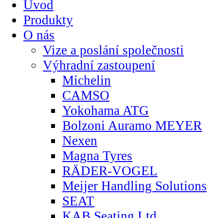
Úvod
Produkty
O nás
Vize a poslání společnosti
Výhradní zastoupení
Michelin
CAMSO
Yokohama ATG
Bolzoni Auramo MEYER
Nexen
Magna Tyres
RÄDER-VOGEL
Meijer Handling Solutions
SEAT
KAB Seating Ltd.