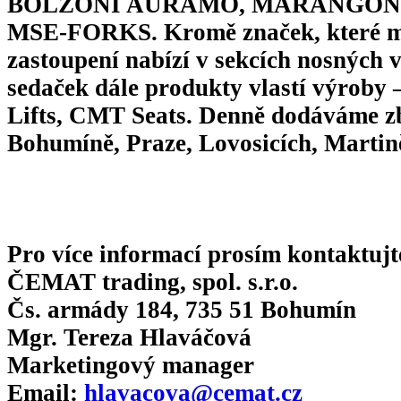
BOLZONI AURAMO, MARANGONI
MSE-FORKS. Kromě značek, které
zastoupení nabízí v sekcích nosných vi
sedaček dále produkty vlastí výrob
Lifts, CMT Seats. Denně dodáváme zb
Bohumíně, Praze, Lovosicích, Martin
Pro více informací prosím kontaktujt
ČEMAT trading, spol. s.r.o.
Čs. armády 184, 735 51 Bohumín
Mgr. Tereza Hlaváčová
Marketingový manager
Email:
hlavacova@cemat.cz