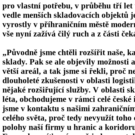
pro vlastní potřebu, v průběhu tří let
vedle menších skladovacích objektů j
vyrostly v příhraničním městě moder
vše nyní zažívá čilý ruch a z části če
„Původně jsme chtěli rozšířit naše, k
sklady. Pak se ale objevily možnosti 
větší areál, a tak jsme si řekli, proč
dlouholeté zkušenosti v oblasti logis
nějaké rozšiřující služby. V oblasti 
léta, obchodujeme v rámci celé české 
jsme v kontaktu s našimi zahraničním
celého světa, proč tedy nevyužít toh
polohy naší firmy u hranic a koridor