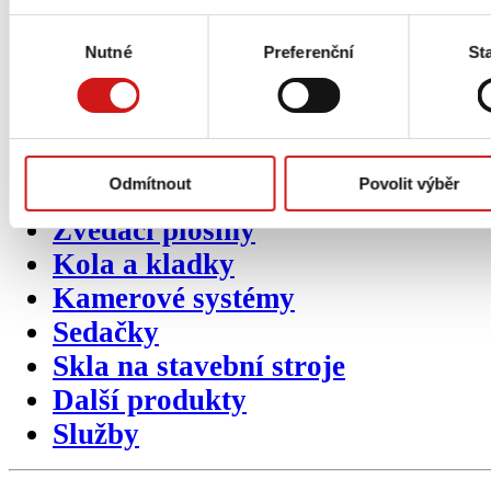
Pásy
Výběr
Nutné
Preferenční
Sta
souhlasu
BOZP prvky
Přídavná zařízení
Pásové podvozky
Nosné vidlice
Odmítnout
Povolit výběr
Vážicí systémy
Zvedací plošiny
Kola a kladky
Kamerové systémy
Sedačky
Skla na stavební stroje
Další produkty
Služby