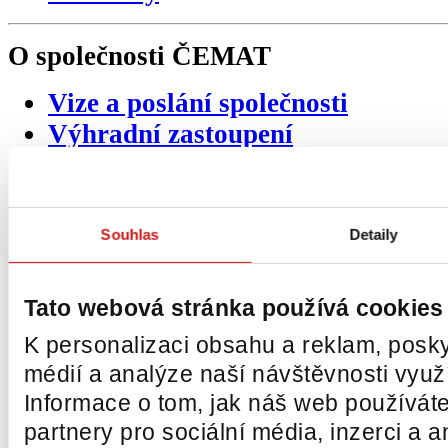
O společnosti
ČEMAT
Vize a poslání společnosti
Výhradní zastoupení
Produktové katalogy
Napsali o nás
Reference
Souhlas
Detaily
Mohli jste nás potkat
Video ukázky
Tato webová stránka používá cookies
Certifikáty
K personalizaci obsahu a reklam, posky
Obchodní podmínky
médií a analýze naší návštěvnosti vyu
Politika společnosti
Informace o tom, jak náš web používáte
Projekty EU
partnery pro sociální média, inzerci a a
Ochrana osobních údajů