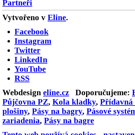
Partneři
Vytvořeno v
Eline
.
Facebook
Instagram
Twitter
LinkedIn
YouTube
RSS
Webdesign
eline.cz
Doporučujeme:
Půjčovna PZ
,
Kola kladky
,
Přídavná 
plošiny
,
Pásy na bagry
,
Pásové systé
zariadenia
,
Pásy na bagre
Tento web používá cookies -
nastaven