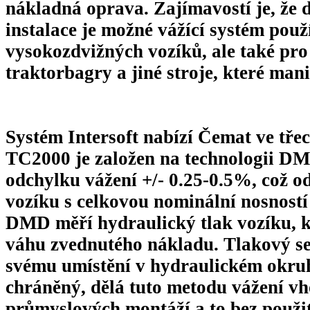
nákladná oprava. Zajímavostí je, že 
instalace je možné vážící systém použ
vysokozdvižných vozíků, ale také pro
traktorbagry a jiné stroje, které man
Systém Intersoft nabízí Čemat ve tře
TC2000 je založen na technologii DM
odchylku vážení +/- 0.25-0.5%, což o
vozíku s celkovou nominální nosností
DMD měří hydraulický tlak vozíku, k
váhu zvednutého nákladu. Tlakový sen
svému umístění v hydraulickém okru
chráněný, dělá tuto metodu vážení vh
průmyslových montáží a to bez použi