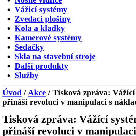
Nosné vidlice
Vážicí systémy
Zvedací plošiny
Kola a kladky
Kamerové systémy
Sedačky
Skla na stavební stroje
Další produkty
Služby
Úvod
/
Akce
/ Tisková zpráva: Váží
přináší revoluci v manipulaci s nákl
Tisková zpráva: Vážící sy
přináší revoluci v manipulac