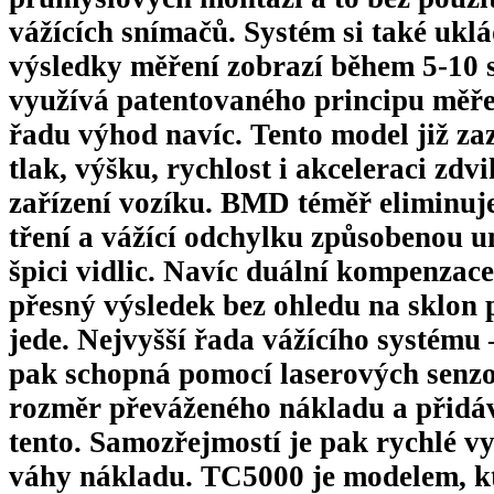
vážících snímačů. Systém si také ukl
výsledky měření zobrazí během 5-10
využívá patentovaného principu měře
řadu výhod navíc. Tento model již z
tlak, výšku, rychlost i akceleraci zd
zařízení vozíku. BMD téměř eliminuj
tření a vážící odchylku způsobenou 
špici vidlic. Navíc duální kompenzace
přesný výsledek bez ohledu na sklon 
jede. Nejvyšší řada vážícího systému
pak schopná pomocí laserových senzo
rozměr převáženého nákladu a přidáv
tento. Samozřejmostí je pak rychlé 
váhy nákladu. TC5000 je modelem, kte