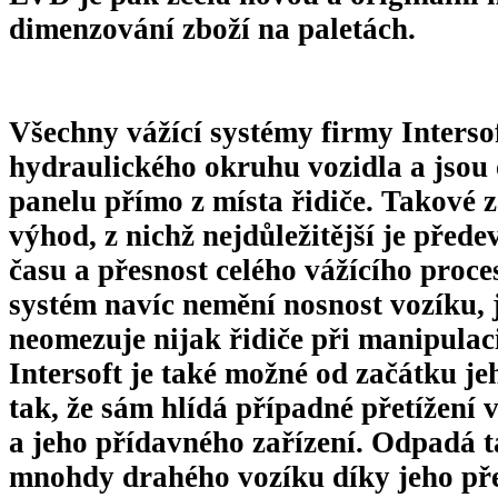
dimenzování zboží na paletách.
Všechny vážící systémy firmy Intersof
hydraulického okruhu vozidla a jso
panelu přímo z místa řidiče. Takové 
výhod, z nichž nejdůležitější je před
času a přesnost celého vážícího proc
systém navíc nemění nosnost vozíku, 
neomezuje nijak řidiče při manipulac
Intersoft je také možné od začátku je
tak, že sám hlídá případné přetížení
a jeho přídavného zařízení. Odpadá 
mnohdy drahého vozíku díky jeho přet