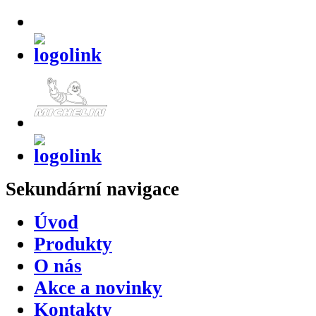
Sekundární
navigace
Úvod
Produkty
O nás
Akce a novinky
Kontakty