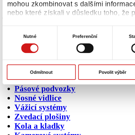
mohou zkombinovat s dalšími informacemi
Zpětný odběr odpadních pneumat
nebo které získali v důsledku toho, že p
Sekundární
kategorie
produktů
Výběr
Nutné
Preferenční
Sta
souhlasu
Pneumatiky
Ráfky / disky
Pásy
BOZP prvky
Odmítnout
Povolit výběr
Přídavná zařízení
Pásové podvozky
Nosné vidlice
Vážicí systémy
Zvedací plošiny
Kola a kladky