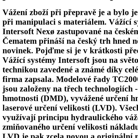
Vážení zboží při přepravě je a bylo j
při manipulaci s materiálem. Vážící 
Intersoft Nexø zastupované na česk
Čematem přináší na český trh hned n
novinek. Pojďme si je v krátkosti pře
Vážící systémy Intersoft jsou na svě
technikou zavedené a známé díky celé
firma zapsala. Modelové řady TC20
jsou založeny na třech technologiích 
hmotnosti (DMD), vyvážené určení h
laserové určení velikosti (LVD). Všec
využívají principu hydraulického váž
zmiňovaného určení velikosti nákla
LVD je pak zcela novou a originální 