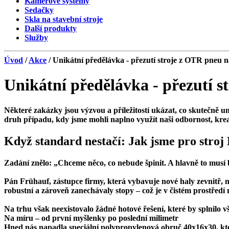
Kamerové systémy
Sedačky
Skla na stavební stroje
Další produkty
Služby
Úvod
/
Akce
/ Unikátní předělávka - přezutí stroje z OTR pneu 
Unikátní předělávka - přezutí 
Některé zakázky jsou výzvou a příležitostí ukázat, co skutečně u
druh případu, kdy jsme mohli naplno využít naši odbornost, kreat
Když standard nestačí: Jak jsme pro stroj 
Zadání znělo: „Chceme něco, co nebude špinit. A hlavně to musí b
Pán Frühauf, zástupce firmy, která vybavuje nové haly zevnitř, 
robustní a zároveň zanechávaly stopy – což je v čistém prostředí
Na trhu však neexistovalo žádné hotové řešení, které by splnilo v
Na míru – od první myšlenky po poslední milimetr
Hned nás napadla speciální polypropylenová obruč 40x16x30, kter