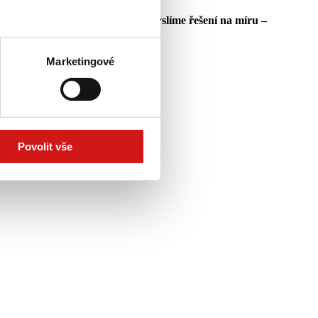
ás baví nejvíc. Rádi s Vámi vymyslíme řešení na míru –
 skutečnou přidanou hodnotu.
Marketingové
Povolit vše