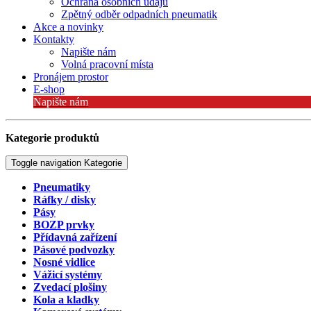
Ochrana osobních údajů
Zpětný odběr odpadních pneumatik
Akce a novinky
Kontakty
Napište nám
Volná pracovní místa
Pronájem prostor
E-shop
Napište nám
Kategorie produktů
Toggle navigation
Kategorie
Pneumatiky
Ráfky / disky
Pásy
BOZP prvky
Přídavná zařízení
Pásové podvozky
Nosné vidlice
Vážicí systémy
Zvedací plošiny
Kola a kladky