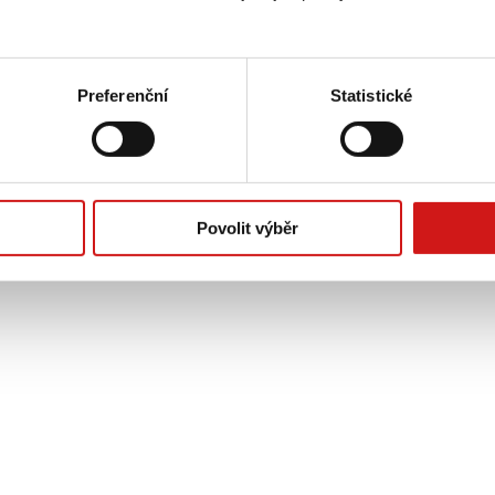
omezením, na které běžná nabídka nestačí? Právě takové případy n
bojíme se jít vlastní cestou, když to znamená přinést zákazníkovi
.
Preferenční
Statistické
Povolit výběr