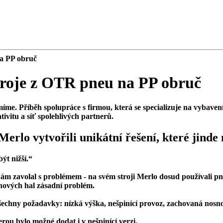
na PP obruč
stroje z OTR pneu na PP obruč
míme. Příběh spolupráce s firmou, která se specializuje na vybaven
ivitu a síť spolehlivých partnerů.
Merlo vytvořili unikátní řešení, které jinde
ýt nižší.“
nám zavolal s problémem - na svém stroji Merlo dosud používali pne
 nových hal zásadní problém.
šechny požadavky: nízká výška, nešpinící provoz, zachovaná nosnost
ou bylo možné dodat i v nešpinící verzi.