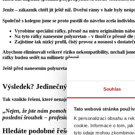
Jenže – zákazník chtěl jít ještě níž. Dveřní rámy v hale byly ne
Společně s kolegou jsme se proto pustili do návrhu zcela individu
Vyrobíme speciální ráfky, přesně na míru originálním nábo
Na tyto ráfky naneseme polyuretan – v tloušťce přesně dle
Zajistíme tak nízký profil, čistý provoz a nosnost s dostate
Abychom eliminovali veškeré riziko nekompatibility, nechali jsme
ráfky budou sedět na milimetr přesně.
Ještě před nanesením polyuretanu jsme nové ráfky poslali rovnou 
Výsledek? Jedinečný stroj. Spokojený záka
Souhlas
Tak vzniklo řešení, které nenajdete ani na Googlu,je nejspíš jedi
Tato webová stránka použív
„
Nejen, že jste nám pomohli s problémem, se kterým si n
poslední šroubek – profesionální přístup a rychlá akce.
K personalizaci obsahu a re
cookie. Informace o tom, jak
Hledáte podobné řešení? Jsme připraveni n
tyto údaje mohou zkombinovat