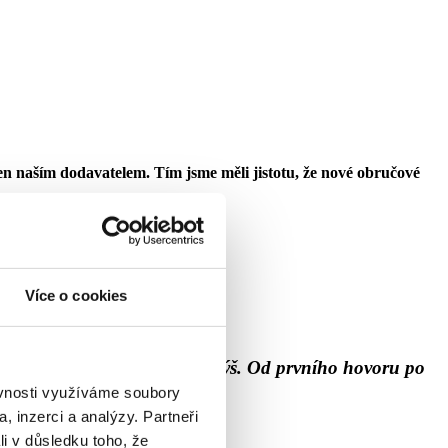
řen naším dodavatelem. Tím jsme měli jistotu, že nové obručové
lémové.
Více o cookies
u dalších strojů.
posunulo náš provoz o úroveň výš. Od prvního hovoru po
pulace.eu
ěvnosti využíváme soubory
, inzerci a analýzy. Partneři
li v důsledku toho, že