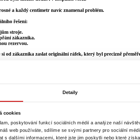
úprosné a každý centimetr navíc znamenal problém.
álního řešení:
jům stroje.
 přání zákazníka.
čnou rezervou.
 si od zákazníka zaslat originální ráfek, který byl precizně přemě
zákazníkovi – a ten jejich osazení na stroj potvrdil jako bezprob
zník. A obrovský potenciál.
Detaily
né svého druhu široko daleko a může sloužit jako šablona pro úprav
á cookies
ikdo jiný nevěděl rady – vy jste přišli s řešením, které 
 Těšíme se na další spolupráci
.“ říká p. Frühauf z Mani
klam, poskytování funkcí sociálních médií a analýze naší návšt
 náš web používáte, sdílíme se svými partnery pro sociální média
a další výzvu.
 s dalšími informacemi, které jste jim poskytli nebo které získa