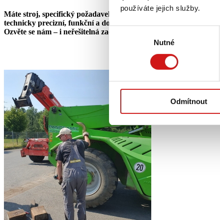
používáte jejich služby.
Máte stroj, specifický požadavek nebo se potýkáte s technickým 
technicky precizní, funkční a dotažené do posledního detailu. Ne
Výběr
Ozvěte se nám – i neřešitelná zadání pro nás bývají jen začátkem
Nutné
souhlasu
Odmítnout