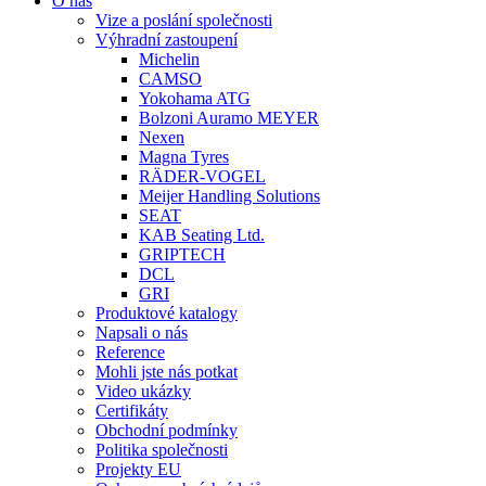
O nás
Vize a poslání společnosti
Výhradní zastoupení
Michelin
CAMSO
Yokohama ATG
Bolzoni Auramo MEYER
Nexen
Magna Tyres
RÄDER-VOGEL
Meijer Handling Solutions
SEAT
KAB Seating Ltd.
GRIPTECH
DCL
GRI
Produktové katalogy
Napsali o nás
Reference
Mohli jste nás potkat
Video ukázky
Certifikáty
Obchodní podmínky
Politika společnosti
Projekty EU