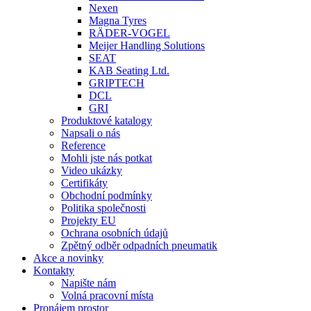
Nexen
Magna Tyres
RÄDER-VOGEL
Meijer Handling Solutions
SEAT
KAB Seating Ltd.
GRIPTECH
DCL
GRI
Produktové katalogy
Napsali o nás
Reference
Mohli jste nás potkat
Video ukázky
Certifikáty
Obchodní podmínky
Politika společnosti
Projekty EU
Ochrana osobních údajů
Zpětný odběr odpadních pneumatik
Akce a novinky
Kontakty
Napište nám
Volná pracovní místa
Pronájem prostor