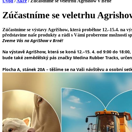
Úvod
/
Akce
/ Zúčastníme se veletrhu Agrishow v Brně
Zúčastníme se veletrhu Agrisho
Zúčastníme se výstavy AgriShow, která proběhne 12.-15.4. na výs
představíme naše produkty a rádi s Vámi probereme možnosti spo
Zveme Vás na AgriShow v Brně!
Na výstavě AgriShow, která se koná 12.–15. 4. od 9:00 do 18:0
bude také zemědělský pás značky Medina Rubber Tracks, určen
Plocha A, stánek 20A
– těšíme se na Vaši návštěvu a osobní setk