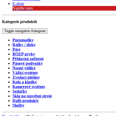
E-shop
Napište nám
Kategorie produktů
Toggle navigation
Kategorie
Pneumatiky
Ráfky / disky
Pásy
BOZP prvky
Přídavná zařízení
Pásové podvozky
Nosné vidlice
Vážicí systémy
Zvedací plošiny
Kola a kladky
Kamerové systémy
Sedačky
Skla na stavební stroje
Další produkty
Služby