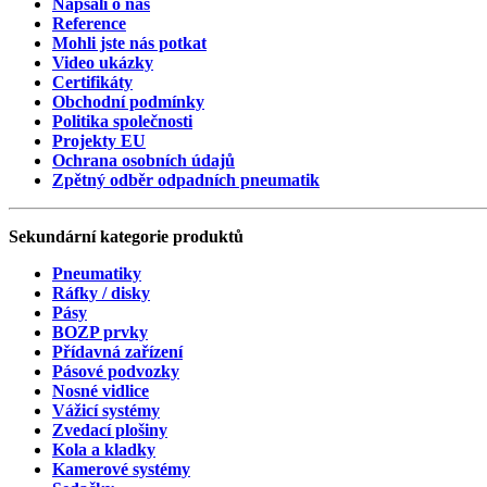
Napsali o nás
Reference
Mohli jste nás potkat
Video ukázky
Certifikáty
Obchodní podmínky
Politika společnosti
Projekty EU
Ochrana osobních údajů
Zpětný odběr odpadních pneumatik
Sekundární
kategorie
produktů
Pneumatiky
Ráfky / disky
Pásy
BOZP prvky
Přídavná zařízení
Pásové podvozky
Nosné vidlice
Vážicí systémy
Zvedací plošiny
Kola a kladky
Kamerové systémy