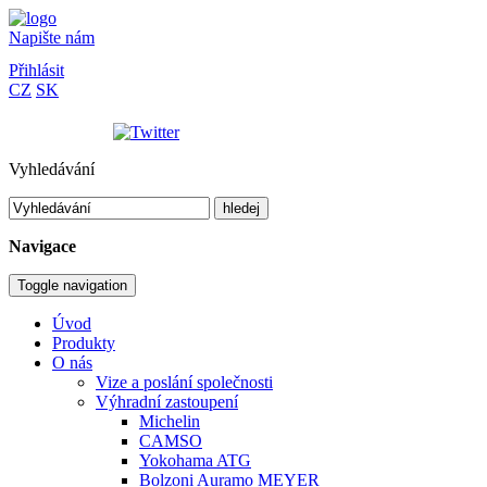
Napište nám
Přihlásit
CZ
SK
Vyhledávání
hledej
Navigace
Toggle navigation
Úvod
Produkty
O nás
Vize a poslání společnosti
Výhradní zastoupení
Michelin
CAMSO
Yokohama ATG
Bolzoni Auramo MEYER