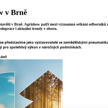
w v Brně
tavišti v Brně. Agrishow patří mezi významná setkání odborníků z
lupráce i aktuální trendy v oboru.
0, se představíme jako vystavovatelé se zemědělskými pneumatika
ý pro spolehlivý výkon v náročných podmínkách.
ání!