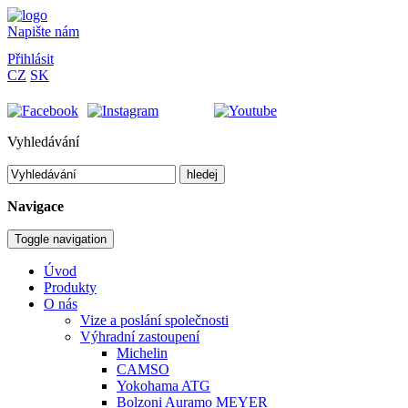
Napište nám
Přihlásit
CZ
SK
Vyhledávání
hledej
Navigace
Toggle navigation
Úvod
Produkty
O nás
Vize a poslání společnosti
Výhradní zastoupení
Michelin
CAMSO
Yokohama ATG
Bolzoni Auramo MEYER