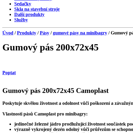
Sedačky
Skla na stavební stroje
Další produkty
Služby
Úvod
/
Produkty
/
Pásy
/
gumové pásy na minibagry
/ Gumový pá
Gumový pás 200x72x45
Poptat
Gumový pás 200x72x45 Camoplast
Poskytuje skvělou životnost a odolnost vůči poškození a závažn
Vlastnosti pásů Camoplast pro minibagry:
jedinečné železné jádro prodlužující životnost součástek p
výrazně vykrojený dezén odolný vůči průřezům se schopnos