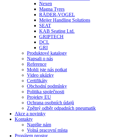
Nexen
Magna Tyres
RÄDER-VOGEL
Meijer Handling Solutions
SEAT
KAB Seating Ltd.
GRIPTECH
DCL
GRI
Produktové katalogy
Napsali o nás
Reference
Mohli jste nás potkat
Video ukázky
Certifikáty
Obchodní podmínky
Politika společnosti
Projekty EU
Ochrana osobních údajů
Zpětný odběr odpadních pneumatik
Akce a novinky
Kontakty
Napište nám
Volná pracovní místa
Pronájem prostor