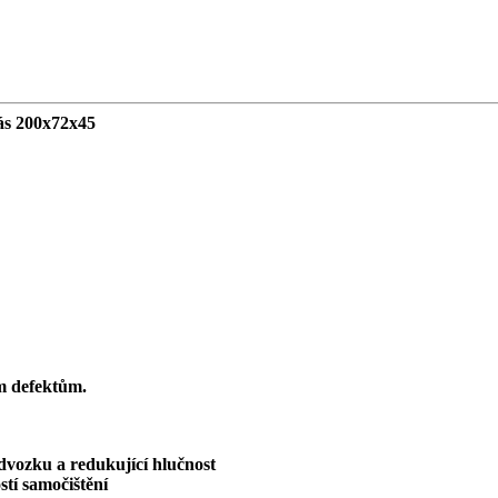
s 200x72x45
ým defektům.
odvozku a redukující hlučnost
tí samočištění