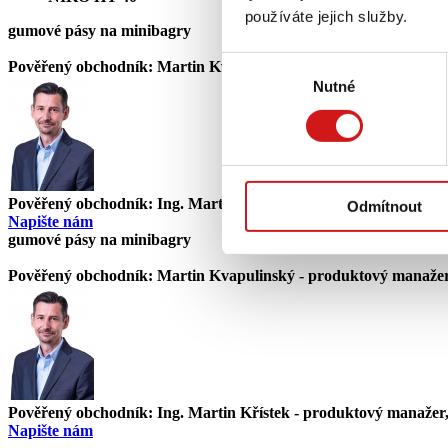
používáte jejich služby.
gumové pásy na minibagry
Výběr
Pověřený obchodník:
Martin Kvapulinský - produktový manaže
Nutné
souhlasu
Pověřený obchodník:
Ing. Martin Křístek - produktový manažer
Odmítnout
Napište nám
gumové pásy na minibagry
Pověřený obchodník:
Martin Kvapulinský - produktový manaže
Pověřený obchodník:
Ing. Martin Křístek - produktový manažer
Napište nám