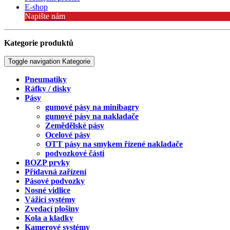
E-shop
Napište nám
Kategorie produktů
Toggle navigation
Kategorie
Pneumatiky
Ráfky / disky
Pásy
gumové pásy na minibagry
gumové pásy na nakladače
Zemědělské pásy
Ocelové pásy
OTT pásy na smykem řízené nakladače
podvozkové části
BOZP prvky
Přídavná zařízení
Pásové podvozky
Nosné vidlice
Vážicí systémy
Zvedací plošiny
Kola a kladky
Kamerové systémy