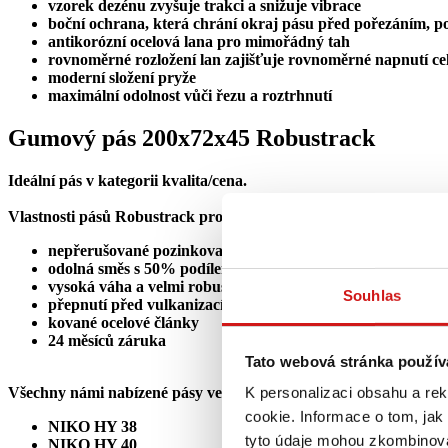
vzorek dezénu zvyšuje trakci a snižuje vibrace
boční ochrana, která chrání okraj pásu před pořezáním, po
antikorózní ocelová lana pro mimořádný tah
rovnoměrné rozložení lan zajišťuje rovnoměrné napnutí ce
moderní složení pryže
maximální odolnost vůči řezu a roztrhnutí
Gumový pás 200x72x45 Robustrack
Ideální pás v kategorii kvalita/cena.
Vlastnosti pásů Robustrack pro minibagry:
nepřerušované pozinkované lano uvnitř pásu
odolná směs s 50% podílem přírodního kaučuku
vysoká váha a velmi robustní design
Souhlas
přepnutí před vulkanizací (zabraňuje natáhnutí pásu při p
kované ocelové články
24 měsíců záruka
Tato webová stránka použív
Všechny námi nabízené pásy velikosti 200x72x45 jsou vhodné na 
K personalizaci obsahu a re
cookie. Informace o tom, jak
NIKO HY 38
tyto údaje mohou zkombinovat
NIKO HY 40