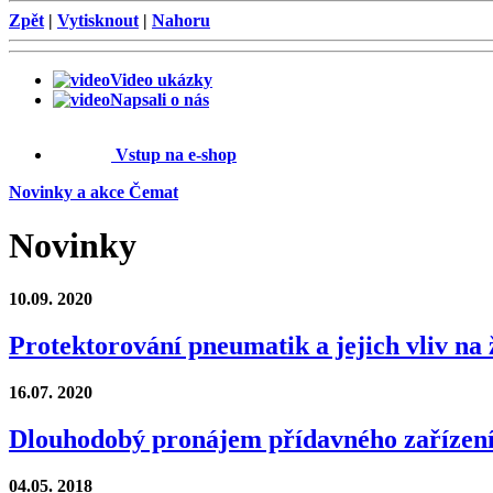
Zpět
|
Vytisknout
|
Nahoru
Video ukázky
Napsali o nás
Vstup na e-shop
Novinky a akce Čemat
Novinky
10.09.
2020
Protektorování pneumatik a jejich vliv na 
16.07.
2020
Dlouhodobý pronájem přídavného zařízení
04.05.
2018