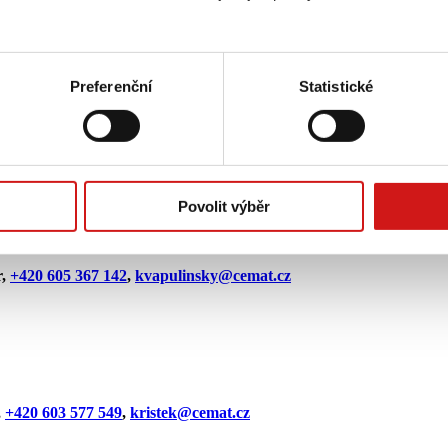
r
,
+420 605 367 142
,
kvapulinsky@cemat.cz
Preferenční
Statistické
,
+420 603 577 549
,
kristek@cemat.cz
Povolit výběr
r
,
+420 605 367 142
,
kvapulinsky@cemat.cz
,
+420 603 577 549
,
kristek@cemat.cz