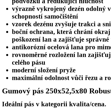
podvozku a redukující hlučnost
výrazně vykrojený dezén odolný v
schopností samočištění
vzorek dezénu zvyšuje trakci a sn
boční ochrana, která chrání okra
poškození lan a zajišťuje správné
antikorózní ocelová lana pro mim
rovnoměrné rozložení lan zajišťu
celého pásu
moderní složení pryže
maximální odolnost vůči řezu a ro
Gumový pás 250x52,5x80 Robus
Ideální pás v kategorii kvalita/cena.