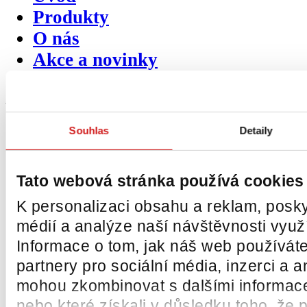
Produkty
O nás
Akce a novinky
Kontakty
O společnosti
ČEMAT
Souhlas
Detaily
Vize a poslání společnosti
Výhradní zastoupení
Tato webová stránka používá cookies
Produktové katalogy
K personalizaci obsahu a reklam, posky
Napsali o nás
médií a analýze naší návštěvnosti vyu
Reference
Informace o tom, jak náš web používáte
Mohli jste nás potkat
partnery pro sociální média, inzerci a a
Video ukázky
mohou zkombinovat s dalšími informacemi
Certifikáty
nebo které získali v důsledku toho, že p