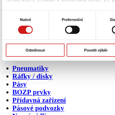
Obchodní podmínky
Výběr
Politika společnosti
Nutné
Preferenční
Sta
souhlasu
Projekty EU
Ochrana osobních údajů
Zpětný odběr odpadních pneumat
Odmítnout
Povolit výběr
Sekundární
kategorie
produktů
Pneumatiky
Ráfky / disky
Pásy
BOZP prvky
Přídavná zařízení
Pásové podvozky