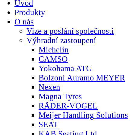
Úvod
Produkty
O nás
Vize a poslání společnosti
Výhradní zastoupení
Michelin
CAMSO
Yokohama ATG
Bolzoni Auramo MEYER
Nexen
Magna Tyres
RÄDER-VOGEL
Meijer Handling Solutions
SEAT
KAB Seating Ltd.