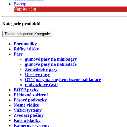
E-shop
Napište nám
Kategorie produktů
Toggle navigation
Kategorie
Pneumatiky
Ráfky / disky
Pásy
gumové pásy na minibagry
gumové pásy na nakladače
Zemědělské pásy
Ocelové pásy
OTT pásy na smykem řízené nakladače
podvozkové části
BOZP prvky
Přídavná zařízení
Pásové podvozky
Nosné vidlice
Vážicí systémy
Zvedací plošiny
Kola a kladky
Kamerové systémy