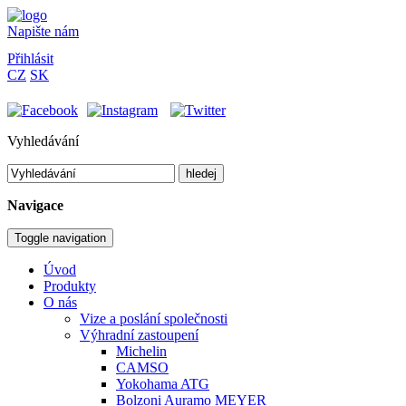
Napište nám
Přihlásit
CZ
SK
Vyhledávání
hledej
Navigace
Toggle navigation
Úvod
Produkty
O nás
Vize a poslání společnosti
Výhradní zastoupení
Michelin
CAMSO
Yokohama ATG
Bolzoni Auramo MEYER