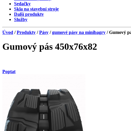
Sedačky
Skla na stavební stroje
Další produkty
Služby
Úvod
/
Produkty
/
Pásy
/
gumové pásy na minibagry
/ Gumový pá
Gumový pás 450x76x82
Poptat