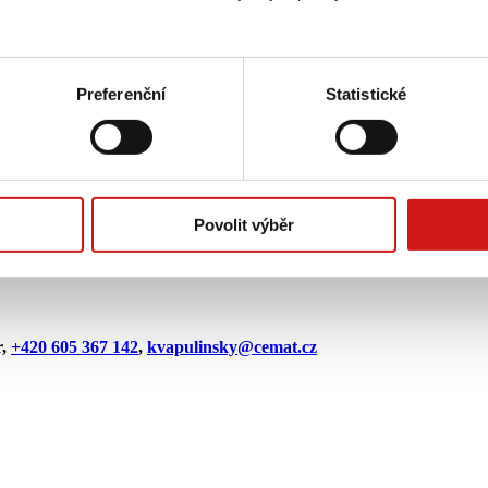
Preferenční
Statistické
ráci)
Povolit výběr
stroje:
r
,
+420 605 367 142
,
kvapulinsky@cemat.cz