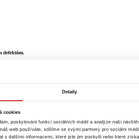
ým defektům.
odvozku a redukující hlučnost
tí samočištění
škození lan a zajišťuje správné usazení pásu
Detaily
lého pásu
á cookies
klam, poskytování funkcí sociálních médií a analýze naší návšt
 náš web používáte, sdílíme se svými partnery pro sociální média
 s dalšími informacemi, které jste jim poskytli nebo které získa