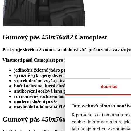
Gumový pás 450x76x82 Camoplast
Poskytuje skvělou životnost a odolnost vůči poškození a závažn
Vlastnosti pásů Camoplast pro minibagry:
jedinečné železné jádro prodlužující životnost součástek p
výrazně vykrojený dezén odolný vůči průřezům se schopnos
vzorek dezénu zvyšuje trakci a snižuje vibrace
boční ochrana, která chrání okraj pásu před pořezáním, po
Souhlas
antikorózní ocelová lana pro mimořádný tah
rovnoměrné rozložení lan zajišťuje rovnoměrné napnutí ce
moderní složení pryže
Tato webová stránka použív
maximální odolnost vůči řezu a roztrhnutí
K personalizaci obsahu a re
Gumový pás 450x76x82 Robustrack
cookie. Informace o tom, jak
tyto údaje mohou zkombinovat