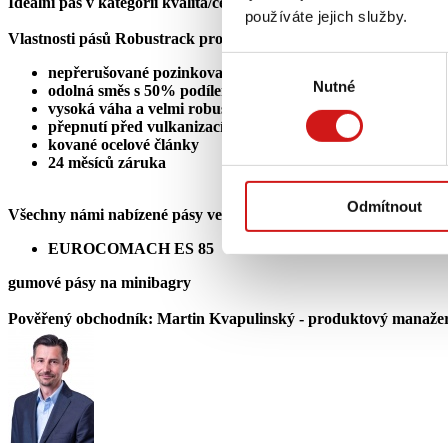
Ideální pás v kategorii kvalita/cena.
používáte jejich služby.
Vlastnosti pásů Robustrack pro minibagry:
Výběr
nepřerušované pozinkované lano uvnitř pásu
Nutné
souhlasu
odolná směs s 50% podílem přírodního kaučuku
vysoká váha a velmi robustní design
přepnutí před vulkanizací (zabraňuje natáhnutí pásu při p
kované ocelové články
24 měsíců záruka
Odmítnout
Všechny námi nabízené pásy velikosti 450x76x82 jsou vhodné na 
EUROCOMACH ES 85
gumové pásy na minibagry
Pověřený obchodník:
Martin Kvapulinský - produktový manaže