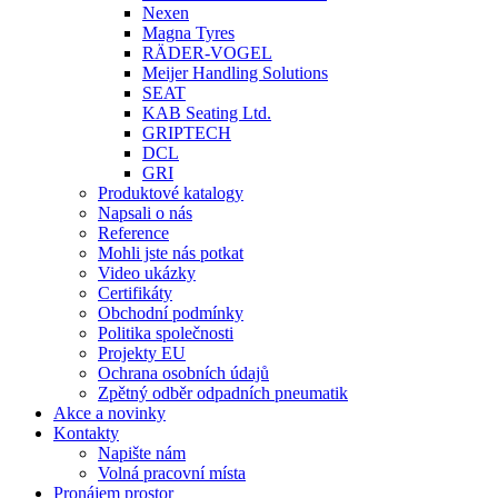
Nexen
Magna Tyres
RÄDER-VOGEL
Meijer Handling Solutions
SEAT
KAB Seating Ltd.
GRIPTECH
DCL
GRI
Produktové katalogy
Napsali o nás
Reference
Mohli jste nás potkat
Video ukázky
Certifikáty
Obchodní podmínky
Politika společnosti
Projekty EU
Ochrana osobních údajů
Zpětný odběr odpadních pneumatik
Akce a novinky
Kontakty
Napište nám
Volná pracovní místa
Pronájem prostor