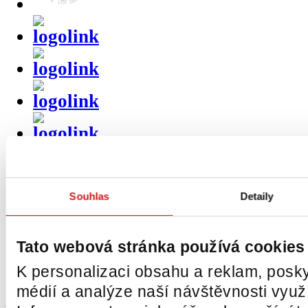
Sekundární
navigace
Úvod
Souhlas
Detaily
Produkty
O nás
Tato webová stránka používá cookies
Akce a novinky
K personalizaci obsahu a reklam, posky
Kontakty
médií a analýze naší návštěvnosti vyu