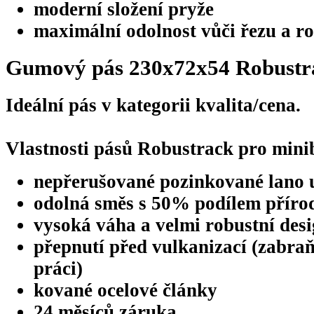
moderní složení pryže
maximální odolnost vůči řezu a ro
Gumový pás 230x72x54 Robustr
Ideální pás v kategorii kvalita/cena.
Vlastnosti pásů Robustrack pro mini
nepřerušované pozinkované lano 
odolná směs s 50% podílem příro
vysoká váha a velmi robustní des
přepnutí před vulkanizací (zabraň
práci)
kované ocelové články
24 měsíců záruka