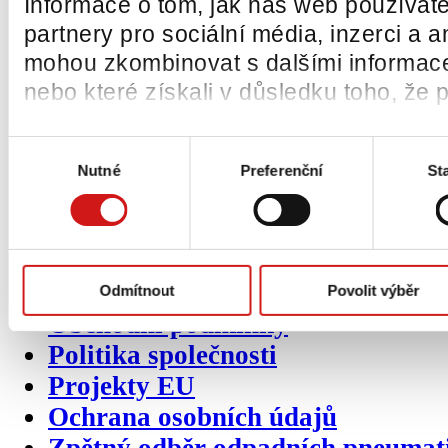
Informace o tom, jak náš web používáte
O společnosti
ČEMAT
partnery pro sociální média, inzerci a a
mohou zkombinovat s dalšími informacemi
Vize a poslání společnosti
nebo které získali v důsledku toho, že p
Výhradní zastoupení
Produktové katalogy
Výběr
Napsali o nás
Nutné
Preferenční
Sta
souhlasu
Reference
Mohli jste nás potkat
Video ukázky
Certifikáty
Odmítnout
Povolit výběr
Obchodní podmínky
Politika společnosti
Projekty EU
Ochrana osobních údajů
Zpětný odběr odpadních pneumat