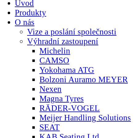
Úvod
Produkty
O nás
Vize a poslání společnosti
Výhradní zastoupení
Michelin
CAMSO
Yokohama ATG
Bolzoni Auramo MEYER
Nexen
Magna Tyres
RÄDER-VOGEL
Meijer Handling Solutions
SEAT
KAB Seating Ltd.