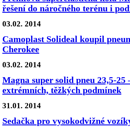
řešení do náročného terénu i po
03.02.
2014
Camoplast Solideal koupil pneu
Cherokee
03.02.
2014
Magna super solid pneu 23,5-25 –
extrémních, těžkých podmínek
31.01.
2014
Sedačka pro vysokodvižné vozí