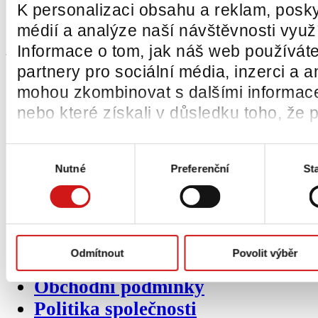
Akce a novinky
K personalizaci obsahu a reklam, posky
Kontakty
médií a analýze naší návštěvnosti vyu
Informace o tom, jak náš web používáte
partnery pro sociální média, inzerci a a
O společnosti
ČEMAT
mohou zkombinovat s dalšími informacemi
Vize a poslání společnosti
nebo které získali v důsledku toho, že p
Výhradní zastoupení
Produktové katalogy
Výběr
Nutné
Preferenční
Sta
souhlasu
Napsali o nás
Reference
Mohli jste nás potkat
Video ukázky
Odmítnout
Povolit výběr
Certifikáty
Obchodní podmínky
Politika společnosti