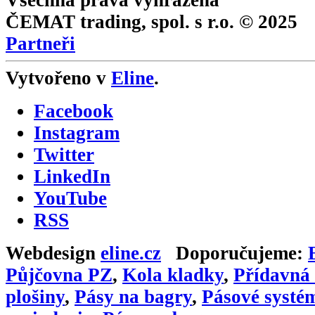
ČEMAT trading, spol. s r.o. © 2025
Partneři
Vytvořeno v
Eline
.
Facebook
Instagram
Twitter
LinkedIn
YouTube
RSS
Webdesign
eline.cz
Doporučujeme:
Půjčovna PZ
,
Kola kladky
,
Přídavná 
plošiny
,
Pásy na bagry
,
Pásové systé