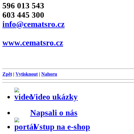
596 013 543
603 445 300
info@cematsro.cz
www.cematsro.cz
Zpět
|
Vytisknout
|
Nahoru
Video ukázky
Napsali o nás
Vstup na e-shop