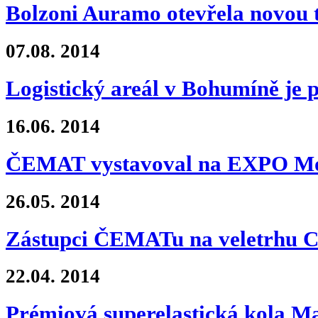
Bolzoni Auramo otevřela novou 
07.08.
2014
Logistický areál v Bohumíně je
16.06.
2014
ČEMAT vystavoval na EXPO Mo
26.05.
2014
Zástupci ČEMATu na veletrhu 
22.04.
2014
Prémiová superelastická kola M