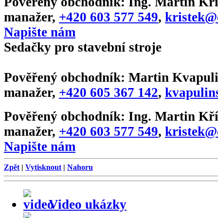
Pověřený obchodník:
Ing. Martin Kří
manažer
,
+420 603 577 549
,
kristek@
Napište nám
Sedačky pro stavební stroje
Pověřený obchodník:
Martin Kvapuli
manažer
,
+420 605 367 142
,
kvapulin
Pověřený obchodník:
Ing. Martin Kří
manažer
,
+420 603 577 549
,
kristek@
Napište nám
Zpět
|
Vytisknout
|
Nahoru
Video ukázky