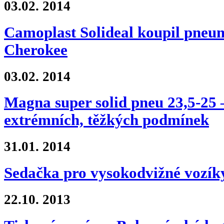
03.02.
2014
Camoplast Solideal koupil pneu
Cherokee
03.02.
2014
Magna super solid pneu 23,5-25 –
extrémních, těžkých podmínek
31.01.
2014
Sedačka pro vysokodvižné vozí
22.10.
2013