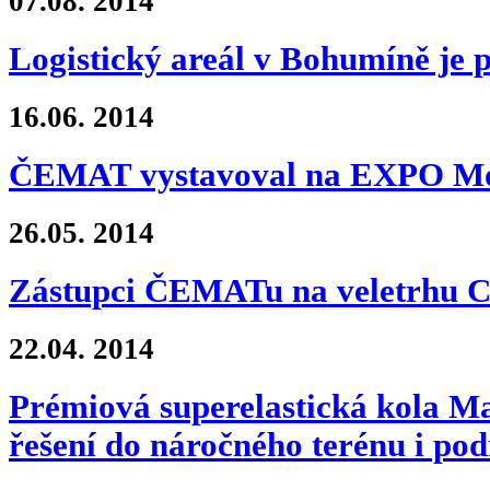
07.08.
2014
Logistický areál v Bohumíně je
16.06.
2014
ČEMAT vystavoval na EXPO Mo
26.05.
2014
Zástupci ČEMATu na veletrhu 
22.04.
2014
Prémiová superelastická kola M
řešení do náročného terénu i po