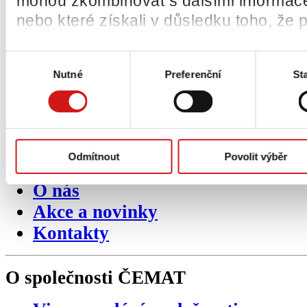
mohou zkombinovat s dalšími informacemi
nebo které získali v důsledku toho, že p
Výběr
Nutné
Preferenční
Sta
souhlasu
Sekundární
navigace
Úvod
Odmítnout
Povolit výběr
Produkty
O nás
Akce a novinky
Kontakty
O společnosti
ČEMAT