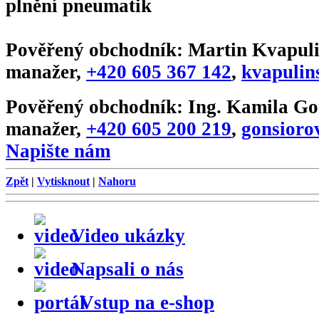
plnění pneumatik
Pověřený obchodník:
Martin Kvapuli
manažer
,
+420 605 367 142
,
kvapulin
Pověřený obchodník:
Ing. Kamila Go
manažer
,
+420 605 200 219
,
gonsioro
Napište nám
Zpět
|
Vytisknout
|
Nahoru
Video ukázky
Napsali o nás
Vstup na e-shop