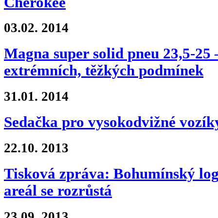
Cherokee
03.02.
2014
Magna super solid pneu 23,5-25 –
extrémních, těžkých podmínek
31.01.
2014
Sedačka pro vysokodvižné vozí
22.10.
2013
Tisková zpráva: Bohumínský logi
areál se rozrůstá
23.09.
2013