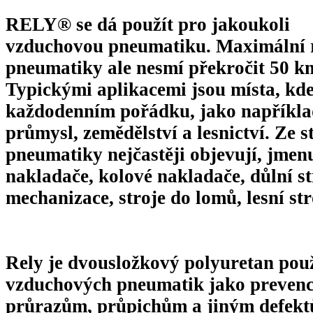
RELY®
se dá použít pro jakoukoli
vzduchovou pneumatiku. Maximální r
pneumatiky ale nesmí překročit 50 k
Typickými aplikacemi jsou místa, kde
každodenním pořádku, jako například 
průmysl, zemědělství a lesnictví. Ze st
pneumatiky nejčastěji objevují, jme
nakladače, kolové nakladače, důlní s
mechanizace, stroje do lomů, lesní str
Rely je dvousložkový polyuretan pou
vzduchových pneumatik jako prevence
průrazům, průpichům a jiným defekt