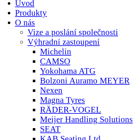
Úvod
Produkty
O nás
Vize a poslání společnosti
Výhradní zastoupení
Michelin
CAMSO
Yokohama ATG
Bolzoni Auramo MEYER
Nexen
Magna Tyres
RÄDER-VOGEL
Meijer Handling Solutions
SEAT
KAB Seating Ltd.